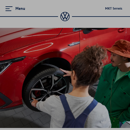
Menu
MKT Serwis
Promocje i aktualności
Wymiana oleju z filtrem oleju
Wymiana oleju w skrzyni DSG
Czyszczenie klimatyzacji wraz z wymianą
filtra przeciwpyłkowego
Voucher podarunkowy
Pakiety Przeglądów dla samochodów
używanych