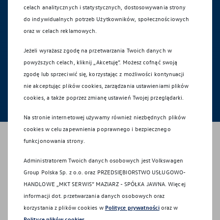
Salonem lub Autoryzowanym Partnerem Serwisowym, w celu
celach analitycznych i statystycznych, dostosowywania strony
marketingu dot. produktów i usług marki Volkswagen oraz innych
do indywidualnych potrzeb Użytkowników, społecznościowych
powiązanych z marką Volkswagen akcesoriów, produktów i usług
motoryzacyjnych, w tym także w celu profilowania na potrzeby
oraz w celach reklamowych.
marketingu oraz realizacji działań posprzedażowych polegających na
prowadzeniu i analizie badań satysfakcji klienta lub zainteresowania
Jeżeli wyrażasz zgodę na przetwarzania Twoich danych w
marką, produktami i usługami marki Volkswagen.
powyższych celach, kliknij „Akcetuję”. Możesz cofnąć swoją
zgodę lub sprzeciwić się, korzystając z możliwości kontynuacji
Zobacz więcej
nie akceptując plików cookies, zarządzania ustawieniami plików
cookies, a także poprzez zmianę ustawień Twojej przeglądarki.
Wyślij
Na stronie internetowej używamy również niezbędnych plików
cookies w celu zapewnienia poprawnego i bezpiecznego
funkcjonowania strony.
Administratorem Twoich danych osobowych jest Volkswagen
Jak nas znaleźć?
Group Polska Sp. z o.o. oraz
PRZEDSIĘBIORSTWO USŁUGOWO-
HANDLOWE „MKT SERWIS” MAZIARZ - SPÓŁKA JAWNA
. Więcej
informacji dot. przetwarzania danych osobowych oraz
korzystania z plików cookies w
Polityce prywatności
oraz w
Polityce plików cookies
.