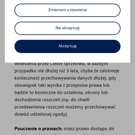
zgody, to Twoje dane osobowe przetwarzane będą
Zmieniam ustawienia
w celach marketingowych przez okres w jakim te
cele wynikające ze zgody pozostają ważne, ale nie
dłużej niż 5 lat od momentu wyrażenia zgody, a
Nie akceptuję
jeśli cofniesz zgodę to do momentu cofnięcia
zgody. W odniesieniu do pozostałych celów
Akceptuję
opartych na naszym uzasadnionym interesie przez
okres ważności tych celów albo do czasu
wniesienia przez Ciebie sprzeciwu, w każdym
przypadku nie dłużej niż 3 lata, chyba że zaistnieje
konieczność przechowywania danych dłużej, gdy
obowiązek taki wynika z przepisów prawa lub
będzie to konieczne do ustalenia, obrony lub
dochodzenia roszczeń (np. do chwili
przedawnienia roszczeń możemy przechowywać
dowód udzielonej zgody).
Pouczenie o prawach:
masz prawo dostępu do