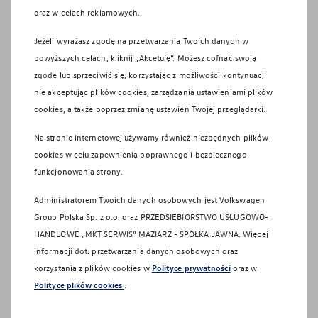
Autoryzowani Dealerzy lub Partnerzy Serwisowi
oraz w celach reklamowych.
marki Volkswagen działający w tym zakresie na
zlecenie VGP. Odbiorcami danych mogą być także
Jeżeli wyrażasz zgodę na przetwarzania Twoich danych w
spółki z grupy, w tym Volkswagen AG, Berliner
powyższych celach, kliknij „Akcetuję”. Możesz cofnąć swoją
Ring 2, 38440 Wolfsburg, Niemcy oraz spółki
zgodę lub sprzeciwić się, korzystając z możliwości kontynuacji
Volkswagen Financial Services tj. Volkswagen Bank
nie akceptując plików cookies, zarządzania ustawieniami plików
Polska S.A.Volkswagen Bank GmbH Sp. z o.o.
cookies, a także poprzez zmianę ustawień Twojej przeglądarki.
Oddział w Polsce, Volkswagen Financial Services
Na stronie internetowej używamy również niezbędnych plików
Polska Sp. z o.o, Volkswagen Serwis
cookies w celu zapewnienia poprawnego i bezpiecznego
Ubezpieczeniowy Sp. z o.o.
funkcjonowania strony.
Okres przechowywania:
Twoje dane osobowe w
Administratorem Twoich danych osobowych jest Volkswagen
związku z Twoim zapytaniem będziemy
Group Polska Sp. z o.o. oraz
PRZEDSIĘBIORSTWO USŁUGOWO-
przetwarzać przez okres niezbędny do jego
HANDLOWE „MKT SERWIS” MAZIARZ - SPÓŁKA JAWNA
. Więcej
obsługi (nie dłużej niż 6 miesięcy jeśli
informacji dot. przetwarzania danych osobowych oraz
zrezygnujesz z rozmowy, oferty, jazdy testowej
korzystania z plików cookies w
Polityce prywatności
oraz w
bądź wcześniej jeśli cofniesz zgodę; w przypadku
Polityce plików cookies
.
reklamacji – przez czas niezbędny do jej realizacji i
przedawnienia roszczeń). Jeśli wyrazisz dodatkowe