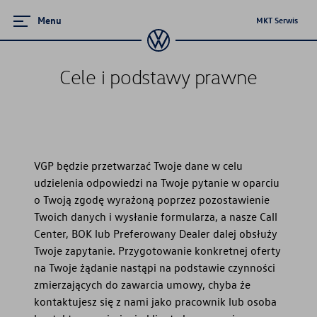
Menu
MKT Serwis
Zamknij menu
Cele i podstawy prawne
Strona główna
Promocje i aktualności
VGP będzie przetwarzać Twoje dane w celu
Ubezpieczenie
udzielenia odpowiedzi na Twoje pytanie w oparciu
o Twoją zgodę wyrażoną poprzez pozostawienie
Serwis
Twoich danych i wysłanie formularza, a nasze Call
Center, BOK lub Preferowany Dealer dalej obsłuży
Części i akcesoria
Twoje zapytanie. Przygotowanie konkretnej oferty
na Twoje żądanie nastąpi na podstawie czynności
Mapa i kontakt
zmierzających do zawarcia umowy, chyba że
kontaktujesz się z nami jako pracownik lub osoba