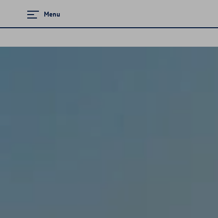
Menu
Zamknij menu
Strona główna
Promocje i aktualności
Ubezpieczenie
Serwis
Części i akcesoria
Mapa i kontakt