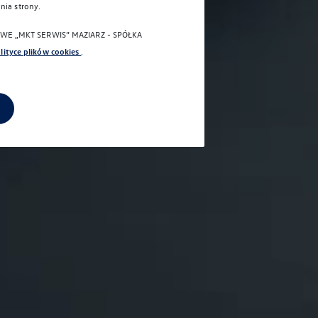
nia strony.
E „MKT SERWIS” MAZIARZ - SPÓŁKA
lityce plików cookies
.