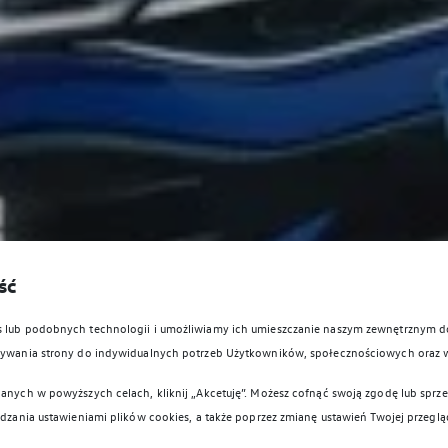
ść
es lub podobnych technologii i umożliwiamy ich umieszczanie naszym zewnętrznym
owywania strony do indywidualnych potrzeb Użytkowników, społecznościowych oraz 
anych w powyższych celach, kliknij „Akcetuję”. Możesz cofnąć swoją zgodę lub sprzec
ądzania ustawieniami plików cookies, a także poprzez zmianę ustawień Twojej przeglą