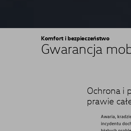
Komfort i bezpieczeństwo
Gwarancja mobi
Ochrona i 
prawie całe
Awaria, kradzi
incydentu doch
błahych probl