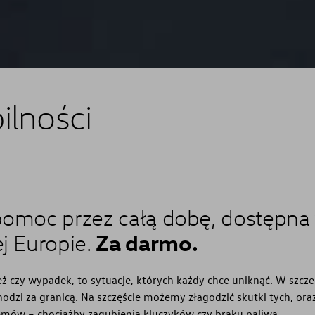
lności
pomoc przez całą dobę, dostępna
Za darmo.
j Europie.
eż czy wypadek, to sytuacje, których każdy chce uniknąć. W szcze
odzi za granicą. Na szczęście możemy złagodzić skutki tych, oraz
emów – chociażby zagubienia kluczyków czy braku paliwa.