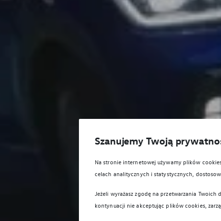
Szanujemy Twoją prywatno
Na stronie internetowej używamy plików cooki
celach analitycznych i statystycznych, dostos
Jeżeli wyrażasz zgodę na przetwarzania Twoich d
kontynuacji nie akceptując plików cookies, zarz