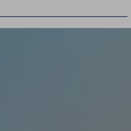
Serwis
Ochrona pogwarancyjna
Gwarancja Mobilności
Serwis blacharsko-lakierniczy
Serwis mechaniczny
Program 4Service
Korzyści autoryzowanego serwisowania