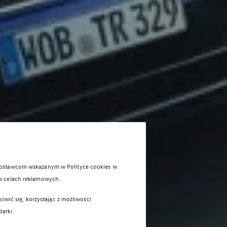
 dostawcom wskazanym w Polityce cookies w
w celach reklamowych.
iwić się, korzystając z możliwości
darki.