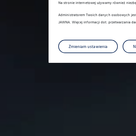
Na stronie internetowej używamy również niezb
Administratorem Twoich danych osobowych jest 
JAWNA
. Więcej informacji dot. przetwarzania 
Zmieniam ustawienia
N