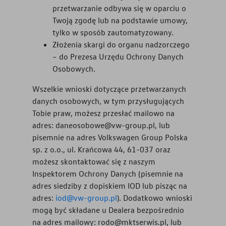
przetwarzanie odbywa się w oparciu o
Twoją zgodę lub na podstawie umowy,
tylko w sposób zautomatyzowany.
Złożenia skargi do organu nadzorczego
– do Prezesa Urzędu Ochrony Danych
Osobowych.
Wszelkie wnioski dotyczące przetwarzanych
danych osobowych, w tym przysługujących
Tobie praw, możesz przesłać mailowo na
adres: daneosobowe@vw-group.pl, lub
pisemnie na adres Volkswagen Group Polska
sp. z o.o., ul. Krańcowa 44, 61-037 oraz
możesz skontaktować się z naszym
Inspektorem Ochrony Danych (pisemnie na
adres siedziby z dopiskiem IOD lub pisząc na
adres:
iod@vw-group.pl
). Dodatkowo wnioski
mogą być składane u Dealera bezpośrednio
na adres mailowy:
rodo@mktserwis.pl
, lub