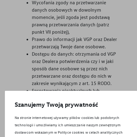
Wycofania zgody na przetwarzanie
danych osobowych w dowolnym
momencie, jeśli zgoda jest podstawą
prawną przetwarzania danych (patrz
punkt VII poniżej),
Prawo do informacji jak VGP oraz Dealer
przetwarzają Twoje dane osobowe.
Dostępu do danych: otrzymania od VGP
oraz Dealera potwierdzenia czy i w jaki
sposób dane osobowe są przez nich
przetwarzane oraz dostępu do nich w
zakresie wynikającym z art. 15 RODO.
Sprostowania nieaktualnych lub
niedokładnych danych osobowych, a
Szanujemy Twoją prywatność
także prawo do ich uzupełnienia w
przypadku, gdy są niekompletne.
Na stronie internetowej używamy plików cookies lub podobnych
Sprzeciwu wobec przetwarzania Twoich
technologii i umożliwiamy ich umieszczanie naszym zewnętrznym
danych osobowych w przyczyn
dostawcom wskazanym w Polityce cookies w celach analitycznych
związanych ze szczególną sytuacją, jeśli