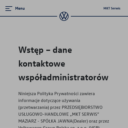
Menu
MKT Serwis
Zamknij menu
Strona główna
Wstęp – dane
Promocje i aktualności
kontaktowe
Ubezpieczenie
współadministratorów
Serwis
Niniejsza Polityka Prywatności zawiera
Części i akcesoria
informacje dotyczące używania
(przetwarzania) przez
PRZEDSIĘBIORSTWO
Mapa i kontakt
USŁUGOWO-HANDLOWE „MKT SERWIS”
MAZIARZ - SPÓŁKA JAWNA
(Dealer) oraz przez
Volkswagen Group Polska sp. z o.o. (VGP)