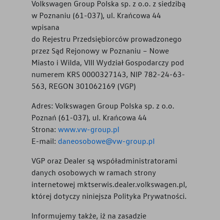
Volkswagen Group Polska sp. z o.o. z siedzibą
w Poznaniu (61-037), ul. Krańcowa 44
wpisana
do Rejestru Przedsiębiorców prowadzonego
przez Sąd Rejonowy w Poznaniu – Nowe
Miasto i Wilda, VIII Wydział Gospodarczy pod
numerem KRS 0000327143, NIP 782-24-63-
563, REGON 301062169 (VGP)
Adres: Volkswagen Group Polska sp. z o.o.
Poznań (61-037), ul. Krańcowa 44
Strona:
www.vw-group.pl
E-mail:
daneosobowe@vw-group.pl
VGP oraz Dealer są współadministratorami
danych osobowych w ramach strony
internetowej
mktserwis.dealer.volkswagen.pl
,
której dotyczy niniejsza Polityka Prywatności.
Informujemy także, iż na zasadzie