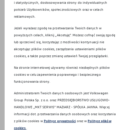
i statystycznych, dostosowywania strony do indywidualnych
przetwarzamy dane osobowe w oparciu
potrzeb Użytkowników, społecznościowych oraz w celach
o nasz uzasadniony interes (np. cele
reklamowych.
analityczne, statystyczne, dowodowe,
archiwizacyjne), wówczas w razie
Jeżeli wyrażasz zgodę na przetwarzania Twoich danych w
Twojego sprzeciwu, będziemy musieli
powyższych celach, kliknij „Akcetuję”. Możesz cofnąć swoją zgodę
zaprzestać przetwarzania Twoich
lub sprzeciwić się, korzystając z możliwości kontynuacji nie
danych, chyba że wykażemy istnienie
akceptując plików cookies, zarządzania ustawieniami plików
istotnych, uzasadnionych podstaw dla
cookies, a także poprzez zmianę ustawień Twojej przeglądarki.
przetwarzania, które to obiektywnie
powinny mieć pierwszeństwo nad
Na stronie internetowej używamy również niezbędnych plików
Twoimi interesami lub są niezbędne do
cookies w celu zapewnienia poprawnego i bezpiecznego
ustalenia, dochodzenia lub obrony
funkcjonowania strony.
roszczeń (np. cele dowodowe, bądź w
Administratorem Twoich danych osobowych jest Volkswagen
przypadku dochodzenia roszczeń
Group Polska Sp. z o.o. oraz
PRZEDSIĘBIORSTWO USŁUGOWO-
przez/od VGP czy Dealera). Prawo
HANDLOWE „MKT SERWIS” MAZIARZ - SPÓŁKA JAWNA
. Więcej
sprzeciwu przysługuje także w
informacji dot. przetwarzania danych osobowych oraz korzystania
przypadku, gdy przetwarzanie dotyczy
z plików cookies w
Polityce prywatności
oraz w
Polityce plików
marketingu bezpośredniego, w tym
cookies
.
profilowania (niezależnie czy podstawą