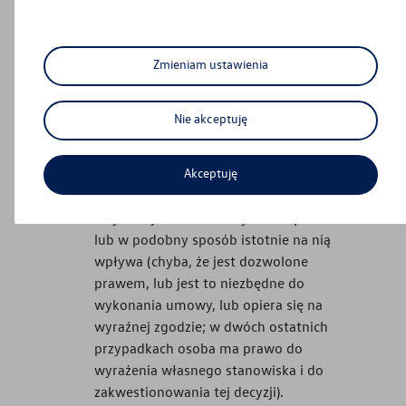
prawną takiego przetwarzania jest
zgoda czy nasz uzasadniony interes; w
każdym przypadku Twój sprzeciw lub
Zmieniam ustawienia
cofnięcie zgody w tym zakresie
spowoduje, iż zaprzestaniemy
Nie akceptuję
przetwarzać Twoje dane w tych celach).
Niepodlegania decyzji, która opiera się
wyłącznie na zautomatyzowanym
Akceptuję
przetwarzaniu, w tym profilowaniu,
i wywołuje wobec osoby skutki prawne
lub w podobny sposób istotnie na nią
wpływa (chyba, że jest dozwolone
prawem, lub jest to niezbędne do
wykonania umowy, lub opiera się na
wyraźnej zgodzie; w dwóch ostatnich
przypadkach osoba ma prawo do
wyrażenia własnego stanowiska i do
zakwestionowania tej decyzji).